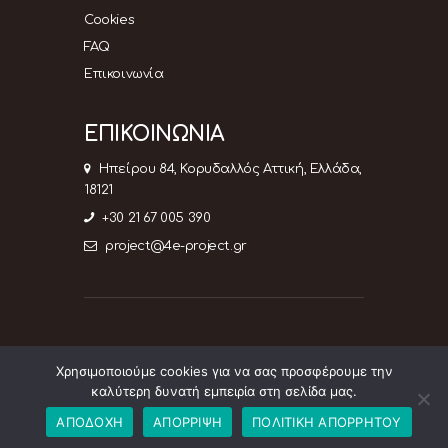
Cookies
FAQ
Επικοινωνία
ΕΠΙΚΟΙΝΩΝΙΑ
Ηπείρου 84, Κορυδαλλός Αττική, Ελλάδα,
18121
+30 21 67 005 390
project@4e-project.gr
Χρησιμοποιούμε cookies για να σας προσφέρουμε την
4e-project © 2026. All rights reserved.
Web
καλύτερη δυνατή εμπειρία στη σελίδα μας.
Design & development by web-idea.gr
ΑΠΟΔΟΧΗ
ΑΠΟΡΡΙΨΗ
ΠΟΛΙΤΙΚΗ ΑΠΟΡΡΗΤΟΥ