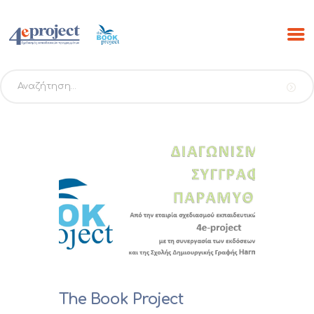
Αναζήτηση
για:
ΑΡΧΙΚΗ
ΠΡΟΓΡΑΜΜΑΤΑ
PROJECTS
ΕΚΔΟΣΕΙΣ THE BOOK
PROJECT
SCRIBO
ESHOP
ΝΕΑ
The Book Project
ΕΠΙΚΟΙΝΩΝΙΑ