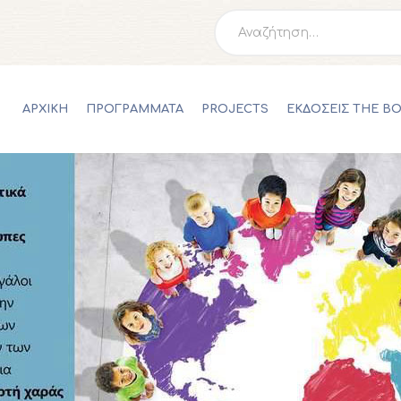
ΑΡΧΙΚΗ
Αναζήτηση
για:
ΠΡΟΓΡΑΜΜΑΤΑ
PROJECTS
ΑΡΧΙΚΗ
ΠΡΟΓΡΑΜΜΑΤΑ
PROJECTS
ΕΚΔΟΣΕΙΣ THE B
ΕΚΔΟΣΕΙΣ THE BOOK PROJECT
SCRIBO
ESHOP
ΝΕΑ
ΕΠΙΚΟΙΝΩΝΙΑ
0,00 €