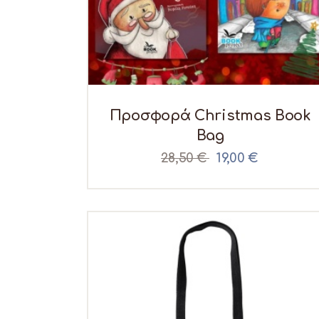
Προσφορά Christmas Book
Bag
28,50
€
Original
19,00
€
Η
price
τρέχου
was:
τιμή
28,50 €.
είναι:
19,00 €.