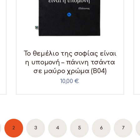
Το θεμέλιο της σοφίας είναι
η υπομονή – πάνινη τσάντα
σε μαύρο χρώμα (B04)
10,00
€
2
3
4
5
6
7