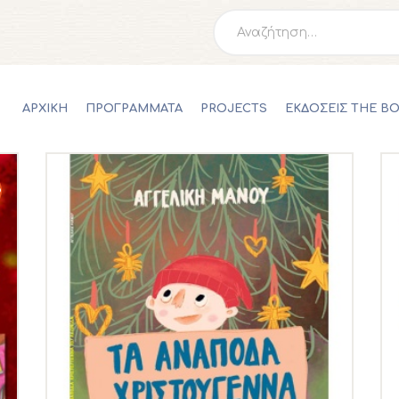
ΑΡΧΙΚΗ
Αναζήτηση
για:
ΠΡΟΓΡΑΜΜΑΤΑ
PROJECTS
ΑΡΧΙΚΗ
ΠΡΟΓΡΑΜΜΑΤΑ
PROJECTS
ΕΚΔΟΣΕΙΣ THE B
ΕΚΔΟΣΕΙΣ THE BOOK PROJECT
SCRIBO
Φ
ESHOP
ΝΕΑ
ΕΠΙΚΟΙΝΩΝΙΑ
0,00 €