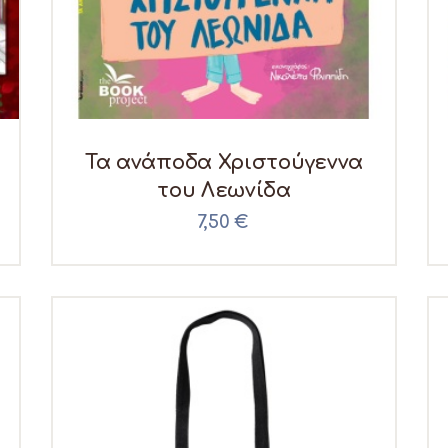
Τα ανάποδα Χριστούγεννα
του Λεωνίδα
7,50
€
σα