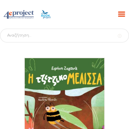
Αναζήτηση
για:
ΑΡΧΙΚΗ
ΠΡΟΓΡΑΜΜΑΤΑ
PROJECTS
ΕΚΔΟΣΕΙΣ THE BOOK
PROJECT
SCRIBO
ESHOP
ΝΕΑ
ΕΠΙΚΟΙΝΩΝΙΑ