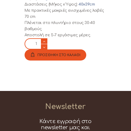
Διαστάσεις (Μήκος x Ύψος):
40x39cm
Με πρακτικές μακριές ενισχυμένες λαβές
70 cm.
Πλένεται στο πλυντήριο στους 30-40
βαθμούς.
Αποστολή σε 5-7 εργάσιμες μέρες.
Χριστουγεννιάτικη
πάνινη
τσάντα
ΠΡΟΣΘΗΚΗ ΣΤΟ ΚΑΛΑΘΙ
σε
φυσικό
χρώμα
(XMAS01C)
ποσότητα
Newsletter
Κάντε εγγραφή στο
newsletter μας και