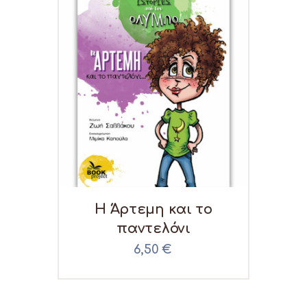
H Άρτεμη και το
παντελόνι
6,50
€