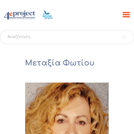
Αναζήτηση
για:
ΑΡΧΙΚΗ
Μεταξία Φωτίου
ΠΡΟΓΡΑΜΜΑΤΑ
PROJECTS
ΕΚΔΟΣΕΙΣ THE BOOK
PROJECT
SCRIBO
ESHOP