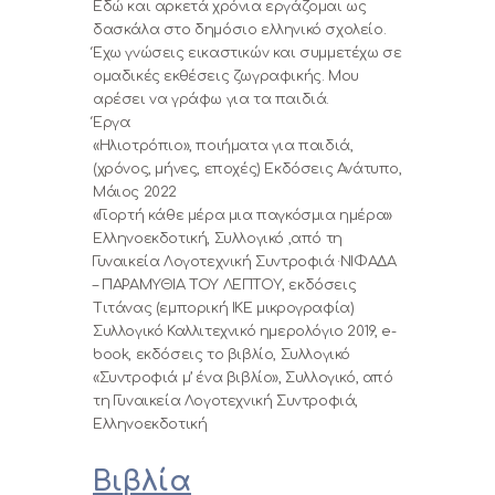
Εδώ και αρκετά χρόνια εργάζομαι ως
δασκάλα στο δημόσιο ελληνικό σχολείο.
Έχω γνώσεις εικαστικών και συμμετέχω σε
ομαδικές εκθέσεις ζωγραφικής. Μου
αρέσει να γράφω για τα παιδιά.
Έργα:
«Ηλιοτρόπιο», ποιήματα για παιδιά,
(χρόνος, μήνες, εποχές) Εκδόσεις Ανάτυπο,
Μάιος 2022
«Γιορτή κάθε μέρα μια παγκόσμια ημέρα»
Ελληνοεκδοτική, Συλλογικό ,από τη
Γυναικεία Λογοτεχνική Συντροφιά ·ΝΙΦΑΔΑ
– ΠΑΡΑΜΥΘΙΑ ΤΟΥ ΛΕΠΤΟΥ, εκδόσεις
Τιτάνας (εμπορική ΙΚΕ μικρογραφία)
Συλλογικό Καλλιτεχνικό ημερολόγιο 2019, e-
book, εκδόσεις το βιβλίο, Συλλογικό
«Συντροφιά μ’ ένα βιβλίο», Συλλογικό, από
τη Γυναικεία Λογοτεχνική Συντροφιά,
Ελληνοεκδοτική
Βιβλία