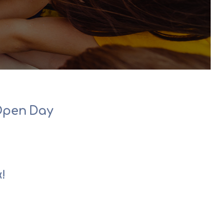
Open Day
!