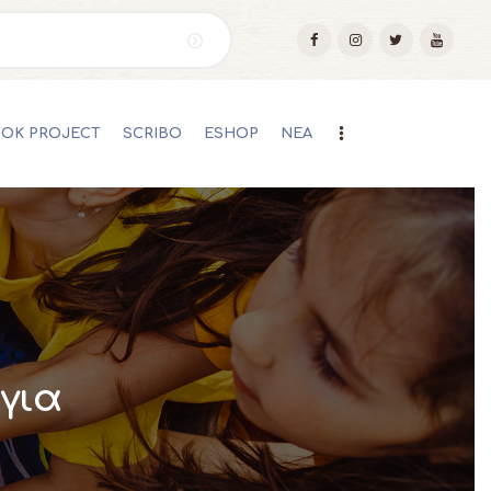
OOK PROJECT
SCRIBO
ESHOP
ΝΕΑ
για