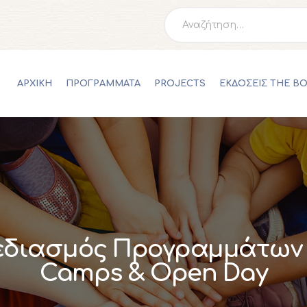
ΑΡΧΙΚΗ
Αναζήτηση
για:
ΠΡΟΓΡΑΜΜΑΤΑ
PROJECTS
ΑΡΧΙΚΗ
ΠΡΟΓΡΑΜΜΑΤΑ
PROJECTS
ΕΚΔΟΣΕΙΣ THE B
ΕΚΔΟΣΕΙΣ THE BOOK PROJECT
SCRIBO
ESHOP
ΝΕΑ
ΕΠΙΚΟΙΝΩΝΙΑ
0,00 €
εδιασμός Προγραμμάτων 
Camps & Open Day