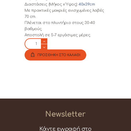
Διαστάσεις (Μήκος x Ύψος):
40x39cm
Με πρακτικές μακριές ενισχυμένες λαβές
70 cm.
Πλένεται στο πλυντήριο στους 30-40
βαθμούς.
Αποστολή σε 5-7 εργάσιμες μέρες.
Τσάντα
για
πολλά
ΠΡΟΣΘΗΚΗ ΣΤΟ ΚΑΛΑΘΙ
βιβλία!
-
πάνινη
τσάντα
σε
φυσικό
χρώμα
(C02)
ποσότητα
Newsletter
Κάντε εγγραφή στο