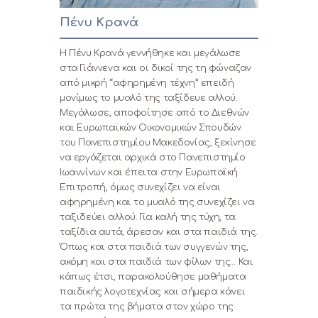
Πένυ Κρανά
Η Πένυ Κρανά γεννήθηκε και μεγάλωσε
στα Γιάννενα και οι δικοί της τη φώναζαν
από μικρή “αφηρημένη τέχνη” επειδή
μονίμως το μυαλό της ταξίδευε αλλού.
Μεγάλωσε, αποφοίτησε από το Διεθνών
και Ευρωπαϊκών Οικονομικών Σπουδών
του Πανεπιστημίου Μακεδονίας, ξεκίνησε
να εργάζεται αρχικά στο Πανεπιστημίο
Ιωαννίνων και έπειτα στην Ευρωπαϊκή
Επιτροπή, όμως συνεχίζει να είναι
αφηρημένη και το μυαλό της συνεχίζει να
ταξιδεύει αλλού. Για καλή της τύχη, τα
ταξίδια αυτά, άρεσαν και στα παιδιά της.
Όπως και στα παιδιά των συγγενών της,
ακόμη και στα παιδιά των φίλων της… Και
κάπως έτσι, παρακολούθησε μαθήματα
παιδικής λογοτεχνίας και σήμερα κάνει
τα πρώτα της βήματα στον χώρο της