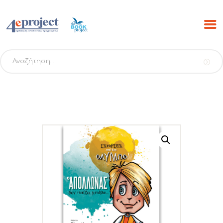
Αναζήτηση
για:
ΑΡΧΙΚΗ
ΠΡΟΓΡΑΜΜΑΤΑ
PROJECTS
ΕΚΔΟΣΕΙΣ THE BOOK
PROJECT
SCRIBO
ESHOP
ΝΕΑ
ΕΠΙΚΟΙΝΩΝΙΑ