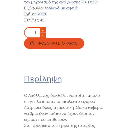
τον μηχανισμό της ανάγνωσης (6+ ετών)
Εξώφυλλο:
Μαλακό με αφτιά
Σχήμα:
14Χ20
Σελίδες:
40
Ο
Απόλλωνας
δεν
ΠΡΟΣΘΗΚΗ ΣΤΟ ΚΑΛΑΘΙ
παίζει
μπάλα
ποσότητα
Περίληψη
Ο Απόλλωνας δεν θέλει να παίζει μπάλα
στην πλατεία με τα υπόλοιπα αγόρια.
Λατρεύει όμως τη μουσική! Θα καταφέρει
να βρει έναν τρόπο να έχουν όλοι τον
«χώρο» που επιθυμούν;
Στο πρόσωπο του ήρωα της ιστορίας