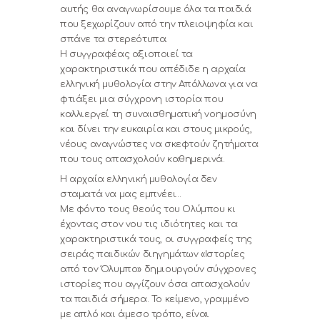
αυτής θα αναγνωρίσουμε όλα τα παιδιά
που ξεχωρίζουν από την πλειοψηφία και
σπάνε τα στερεότυπα.
Η συγγραφέας αξιοποιεί τα
χαρακτηριστικά που απέδιδε η αρχαία
ελληνική μυθολογία στην Απόλλωνα για να
φτιάξει μια σύγχρονη ιστορία που
καλλιεργεί τη συναισθηματική νοημοσύνη
και δίνει την ευκαιρία και στους μικρούς,
νέους αναγνώστες να σκεφτούν ζητήματα
που τους απασχολούν καθημερινά.
Η αρχαία ελληνική μυθολογία δεν
σταματά να μας εμπνέει…
Με φόντο τους θεούς του Ολύμπου κι
έχοντας στον νου τις ιδιότητες και τα
χαρακτηριστικά τους, οι συγγραφείς της
σειράς παιδικών διηγημάτων «Ιστορίες
από τον Όλυμπο» δημιουργούν σύγχρονες
ιστορίες που αγγίζουν όσα απασχολούν
τα παιδιά σήμερα. Το κείμενο, γραμμένο
με απλό και άμεσο τρόπο, είναι