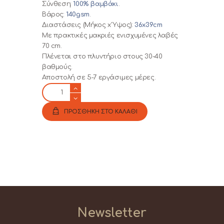
Σύνθεση:
100% βαμβάκι
.
Βάρος:
140gsm
.
Διαστάσεις (Μήκος x Ύψος):
36x39cm
Με πρακτικές μακριές ενισχυμένες λαβές
70 cm.
Πλένεται στο πλυντήριο στους 30-40
βαθμούς.
Αποστολή σε 5-7 εργάσιμες μέρες.
Η
πιο
καλή
ΠΡΟΣΘΗΚΗ ΣΤΟ ΚΑΛΑΘΙ
δασκάλα
είμαι
εγώ...
-
πάνινη
τσάντα
σε
μαύρο
χρώμα
Newsletter
(B02)