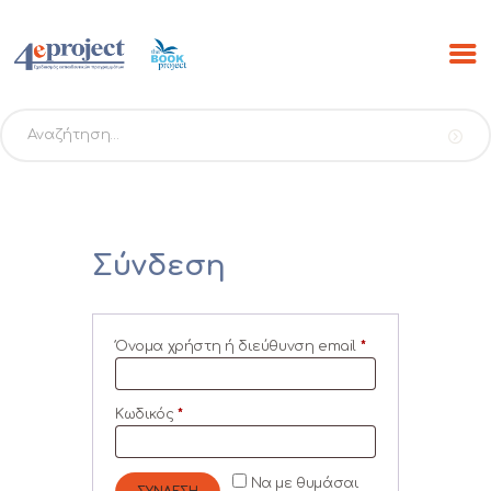
Αναζήτηση
για:
ΑΡΧΙΚΗ
ΠΡΟΓΡΑΜΜΑΤΑ
PROJECTS
Σύνδεση
ΕΚΔΟΣΕΙΣ THE BOOK
PROJECT
Όνομα χρήστη ή διεύθυνση email
*
Απαιτείται
SCRIBO
ESHOP
Κωδικός
*
Απαιτείται
ΝΕΑ
ΕΠΙΚΟΙΝΩΝΙΑ
Να με θυμάσαι