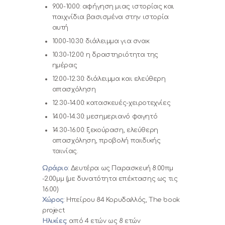
9.00-10.00: αφήγηση μιας ιστορίας και
παιχνίδια βασισμένα στην ιστορία
αυτή
10.00-10.30: διάλειμμα για σνακ
10.30-12.00: η δραστηριότητα της
ημέρας
12.00-12.30: διάλειμμα και ελεύθερη
απασχόληση
12.30-14.00: κατασκευές-χειροτεχνίες
14.00-14.30: μεσημεριανό φαγητό
14.30-16.00: ξεκούραση, ελεύθερη
απασχόληση, προβολή παιδικής
ταινίας.
Ωράριο
: Δευτέρα ως Παρασκευή 8.00πμ
-2.00μμ (με δυνατότητα επέκτασης ως τις
16.00)
Χώρος
: Ηπείρου 84 Κορυδαλλός, The book
project
Ηλικίες
: από 4 ετών ως 8 ετών