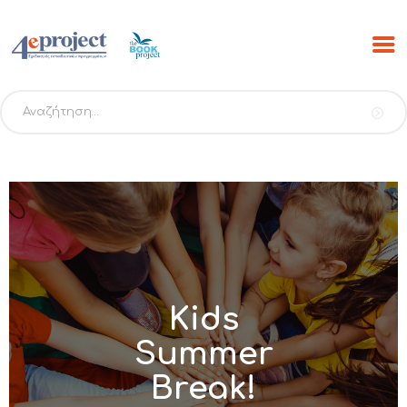
Αναζήτηση
για:
ΑΡΧΙΚΗ
ΠΡΟΓΡΑΜΜΑΤΑ
PROJECTS
ΕΚΔΟΣΕΙΣ THE BOOK
PROJECT
SCRIBO
Kids
ESHOP
Summer
ΝΕΑ
Break!
ΕΠΙΚΟΙΝΩΝΙΑ